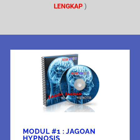
LENGKAP
)
MODUL #1 : JAGOAN
HYPNOSIS