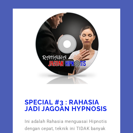
SPECIAL #3 : RAHASIA
JADI JAGOAN HYPNOSIS
Ini adalah Rahasia menguasai Hipnotis
dengan cepat, teknik ini TIDAK banyak